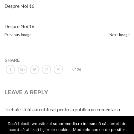
Despre Noi 16
Despre Noi 16
Previous Image
Next Image
SHARE
36
LEAVE A REPLY
Trebuie să fii
autentificat
pentru a publica un comentariu.
Dacă folosiți website-ul squaremedia.ro înseamnă că sunteți de
acord să utilizați fișierele cookies. Modulele cookie de pe site-