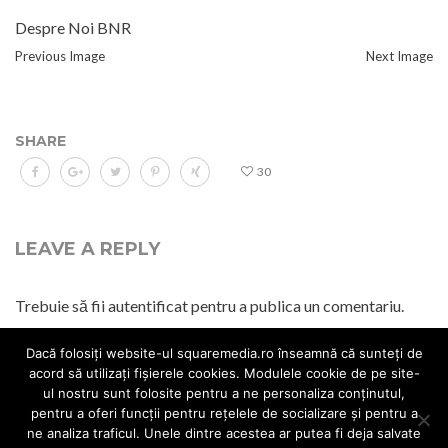
Despre Noi BNR
Previous Image
Next Image
SHARE
30
LEAVE A REPLY
Trebuie să fii
autentificat
pentru a publica un comentariu.
Dacă folosiți website-ul squaremedia.ro înseamnă că sunteți de
acord să utilizați fișierele cookies. Modulele cookie de pe site-
ul nostru sunt folosite pentru a ne personaliza conținutul,
pentru a oferi funcții pentru rețelele de socializare și pentru a
© 2017 All rights reserved.
Web Design
Politica cookies
Politica
ne analiza traficul. Unele dintre acestea ar putea fi deja salvate
GDPR
Politica de livrare
Politica de retur
Termeni si conditii