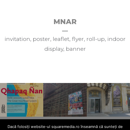
MNAR
invitation, poster, leaflet, flyer, roll-up, indoor
display, banner
Inapoi la pagina Digital Print
Dacă folosiți website-ul squaremedia.ro înseamnă că sunteți de