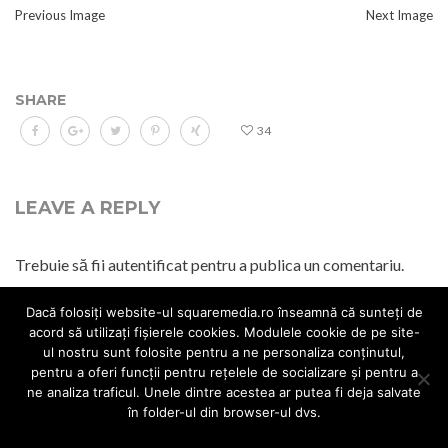
Previous Image
Next Image
SHARE
34
LEAVE A REPLY
Trebuie să fii
autentificat
pentru a publica un comentariu.
Dacă folosiți website-ul squaremedia.ro înseamnă că sunteți de
acord să utilizați fișierele cookies. Modulele cookie de pe site-
ul nostru sunt folosite pentru a ne personaliza conținutul,
pentru a oferi funcții pentru rețelele de socializare și pentru a
© 2017 All rights reserved.
Web Design
Politica cookies
Politica
ne analiza traficul. Unele dintre acestea ar putea fi deja salvate
GDPR
Politica de livrare
Politica de retur
Termeni si conditii
în folder-ul din browser-ul dvs.
Accept
Nu accept
Politica cookies