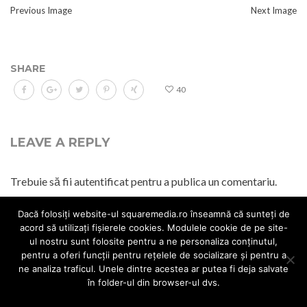
Previous Image
Next Image
SHARE
40
LEAVE A REPLY
Trebuie să fii
autentificat
pentru a publica un comentariu.
Dacă folosiți website-ul squaremedia.ro înseamnă că sunteți de
acord să utilizați fișierele cookies. Modulele cookie de pe site-
ul nostru sunt folosite pentru a ne personaliza conținutul,
pentru a oferi funcții pentru rețelele de socializare și pentru a
© 2017 All rights reserved.
Web Design
Politica cookies
Politica
ne analiza traficul. Unele dintre acestea ar putea fi deja salvate
GDPR
Politica de livrare
Politica de retur
Termeni si conditii
în folder-ul din browser-ul dvs.
Accept
Nu accept
Politica cookies